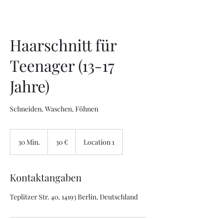
Haarschnitt für
Teenager (13-17
Jahre)
Schneiden, Waschen, Föhnen
30
Euro
30 Min.
3
30 €
Location 1
0
M
i
Kontaktangaben
n
.
Teplitzer Str. 40, 14193 Berlin, Deutschland